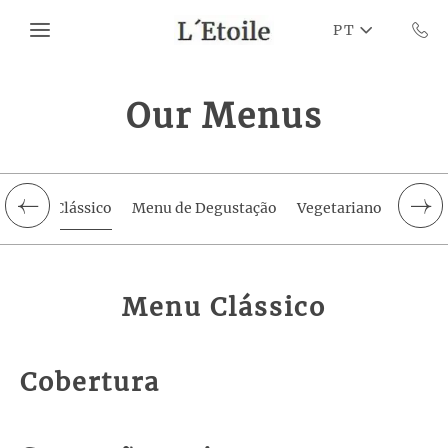
Skip to main content
PT
Our Menus
Menu Clássico
Menu de Degustação
Vegetariano
Menu 
Menu Clássico
Cobertura